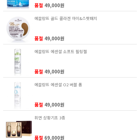
품절
49,000원
에끌랑뜨 골드 콜라겐 아이&스팟패치
품절
49,000원
에끌랑뜨 에센셜 소프트 필링젤
품절
49,000원
에끌랑뜨 에센셜 O2 버블 폼
품절
49,000원
휘연 상황기초 3종
품절
69,000원