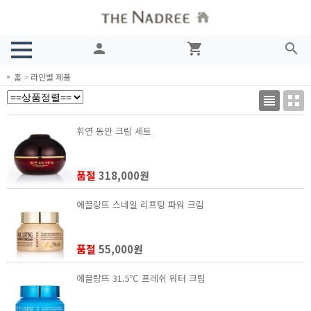
person
shopping_cart
search
홈
>
라인별 제품
휘연 동안 크림 세트
품절
318,000원
에끌랑뜨 스네일 리프팅 파워 크림
품절
55,000원
에끌랑뜨 31.5℃ 프레쉬 워터 크림