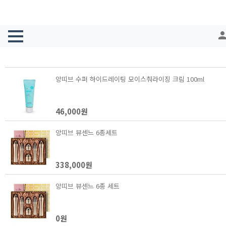
pers
리스트형
앨범형
앙띠브 수퍼 하이드레이팅 모이스춰라이징 크림 100ml
46,000원
앙띠브 뷰센느 6종세트
338,000원
앙띠브 뷰센느 6종 세트
0원