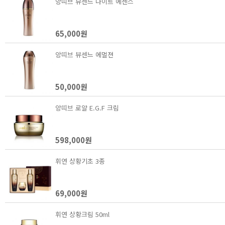
앙띠브 뷰센느 나이트 에센스
65,000원
앙띠브 뷰센느 에멀젼
50,000원
앙띠브 로얄 E.G.F 크림
598,000원
휘연 상황기초 3종
69,000원
휘연 상황크림 50ml