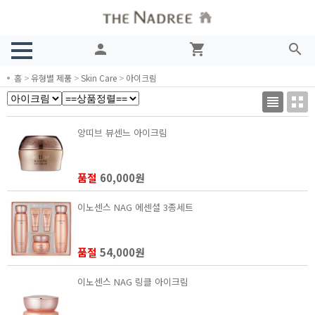
person
shopping_cart
search
홈
>
유형별 제품
>
Skin Care
>
아이크림
앙띠브 뷰센느 아이크림
품절
60,000원
이노센스 NAG 에센셜 3종세트
품절
54,000원
이노센스 NAG 링클 아이크림