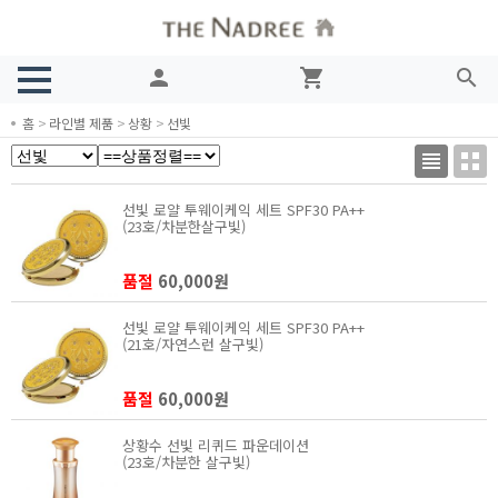
person
shopping_cart
search
홈
>
라인별 제품
>
상황
>
선빛
선빛 로얄 투웨이케익 세트 SPF30 PA++
(23호/차분한살구빛)
품절
60,000원
선빛 로얄 투웨이케익 세트 SPF30 PA++
(21호/자연스런 살구빛)
품절
60,000원
상황수 선빛 리퀴드 파운데이션
(23호/차분한 살구빛)