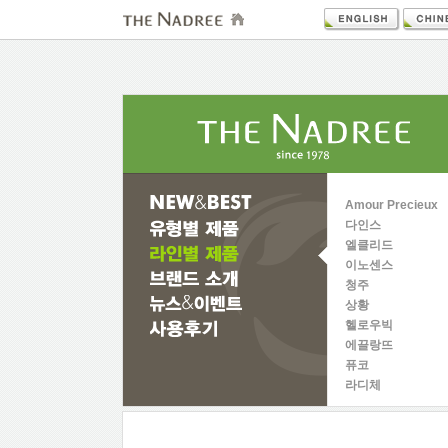
Amour Precieux
다인스
엘클리드
이노센스
청주
상황
헬로우빅
에끌랑뜨
퓨코
라디체