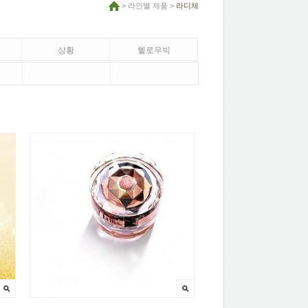
> 라인별 제품 >
라디체
상황
헬로우빅