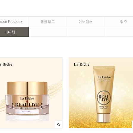
mour Precieux
엘클리드
이노센스
청주
라디체