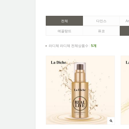
전체
다인스
A
에끌랑뜨
퓨코
라디체 라디체 전체상품수 :
5개