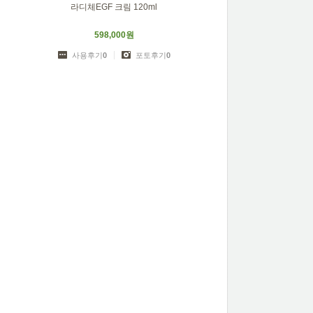
라디체EGF 크림 120ml
598,000원
사용후기
0
포토후기
0