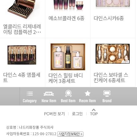
메소브콜라겐 6종
다인스시카6종
엘클리드 리제네레
이팅 컴플렉션 28
데이 앰플 2g 28개
입
다인스 4종 앰플세
다인스 보타셀 스
다인스 힐링 바디
트
킨케어 6종세트
케어 3종세트
상호명 : 나드리화장품 주식회사
사업자등록번호 : 125-86-27812