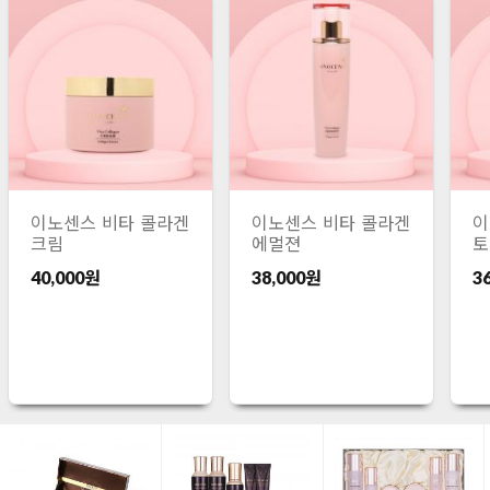
이노센스 비타 콜라겐
이노센스 비타 콜라겐
이
크림
에멀젼
토
40,000원
38,000원
3