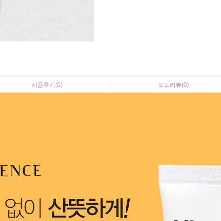
사용후기(
0
)
포토리뷰(
0
)