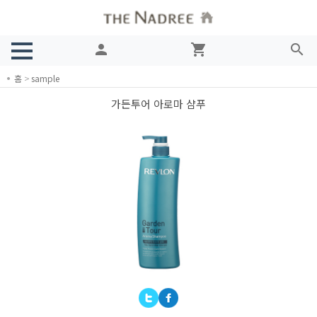
person
shopping_cart
search
홈
>
sample
가든투어 아로마 샴푸